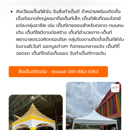
สังเวียนเต็นท์ผ้าใบ รับสั่งทำเต็นท์ จำหน่ายพร้อมติดตั้ง
เต็นท์ขนาดใหญ่ลงมาถึงเต็นท์เล็ก เต็นท์พับที่ตอบโจทย์
แต่ละกลุ่มอาชีพ เช่น เต็นท์ขายของสำหรับตลาด-ถนนคน
เดิน เต็นท์ไซต์งานก่อสร้าง เต็นท์อำนวยการ-เต็นท์
พยาบาลตรวจคัดกรองโรค กลุ่มโรงงานติดตั้งเต็นท์ผ้าใบ
ในงานอีเว้นท์ ออกบูธต่างๆ กิจกรรมกลางแจ้ง เต็นท์ที่
จอดรถ เต็นท์โกดังเก็บของ รับทำเต็นท์ทางเดิน
สั่งเต็นท์ติดต่อ : คุณเนส 081-882-6163