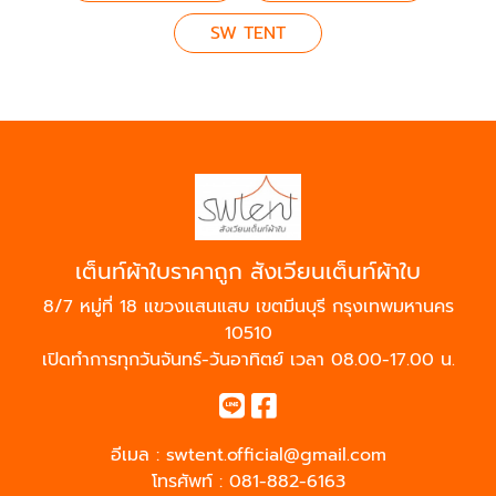
SW TENT
เต็นท์ผ้าใบราคาถูก สังเวียนเต็นท์ผ้าใบ
8/7 หมู่ที่ 18 แขวงแสนแสบ เขตมีนบุรี กรุงเทพมหานคร
10510
เปิดทำการทุกวันจันทร์-วันอาทิตย์ เวลา 08.00-17.00 น.
อีเมล :
swtent.official@gmail.com
โทรศัพท์ :
081-882-6163