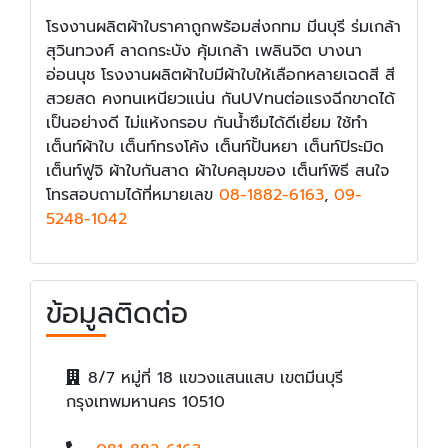
โรงงานผลิตผ้าใบราคาถูกพร้อมส่งกทม มีนบุรี ร่มเกล้า
สุวินทวงศ์ ลาดกระบัง คุ้มเกล้า เพลินจิต บางนา
อ่อนนุช โรงงานผลิตผ้าใบมีผ้าใบให้เลือกหลายเฉดสี สี
สวยสด คงทนเหนียวแน่น กันUVทนต่อแรงฉีกขาดได้
เป็นอย่างดี ไม่แห้งกรอบ กันน้ำซึมได้ดีเยี่ยม ใช้ทำ
เต็นท์ผ้าใบ เต็นท์ทรงโค้ง เต็นท์ปั้นหยา เต็นท์ปิระมิด
เต็นท์ฟูจิ ผ้าใบกันสาด ผ้าใบคลุมของ เต็นท์พิธี สนใจ
โทรสอบถามได้ที่หมายเลข
08-1882-6163
,
09-
5248-1042
ข้อมูลติดต่อ
8/7 หมู่ที่ 18 แขวงแสนแสบ เขตมีนบุรี
กรุงเทพมหานคร 10510